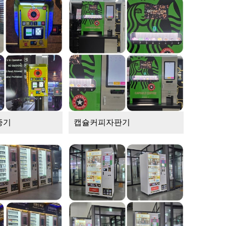
증기
캡슐커피자판기