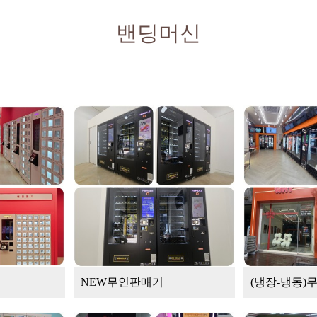
밴딩머신
NEW무인판매기
(냉장-냉동)