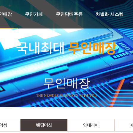
인매장
무인카페
무인담배주류
차별화 시스템
무인매장
THE NEWDLE IS ALWAYS WITH YOU
익성
밴딩머신
인테리어