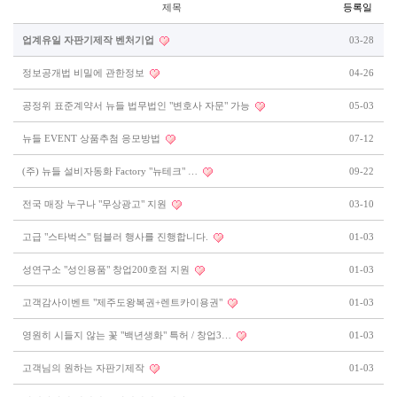
제목
등록일
업계유일 자판기제작 벤처기업
03-28
정보공개법 비밀에 관한정보
04-26
공정위 표준계약서 뉴들 법무법인 "변호사 자문" 가능
05-03
뉴들 EVENT 상품추첨 응모방법
07-12
(주) 뉴들 설비자동화 Factory "뉴테크" …
09-22
전국 매장 누구나 "무상광고" 지원
03-10
고급 "스타벅스" 텀블러 행사를 진행합니다.
01-03
성연구소 "성인용품" 창업200호점 지원
01-03
고객감사이벤트 "제주도왕복권+렌트카이용권"
01-03
영원히 시들지 않는 꽃 "백년생화" 특허 / 창업3…
01-03
고객님의 원하는 자판기제작
01-03