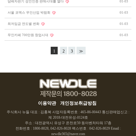
담배자판기 성인인증 판매시대를 열다
01-03
서울 코엑스 무인산업 박람회
01-03
최저임금 연도별 변화
01-03
무인카페 700만원 창업시대
01-03
1
2
3
≫
이용약관
개인정보취급방침
주식회사 뉴들 대표 : 김홍복 사업자등록번호 : 465-86-00443 통신판매업신고 :
제 2018-대전유성-0124호
주소 : 대전광역시 유성구 온천로59 동아벤처타워 17층
전화번호 : 1800-8028, 042-826-8028 팩스번호 : 042-826-8029 Email :
newdle365@naver.com